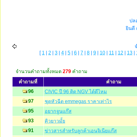
ปลอ
ยินดี
[
1
|
2
|
3
|
4
|
5
|
6
|
7
|
8
|
9
|
10
|
11
|
12
|
13
|
จํานวนคำถามทั้งหมด
279
คำถาม
คำถามที่
คำถาม
96
CIVIC ปี 96 ติด NGV ได้ดีไหม
97
ชุดหัวฉีด emmegas ราคาเท่าไร
95
อยากจูนแก๊ส
93
คิวยาวมั้ย
91
ข่าวสารสำหรับลูกค้าเอนจิเนียแก๊ส