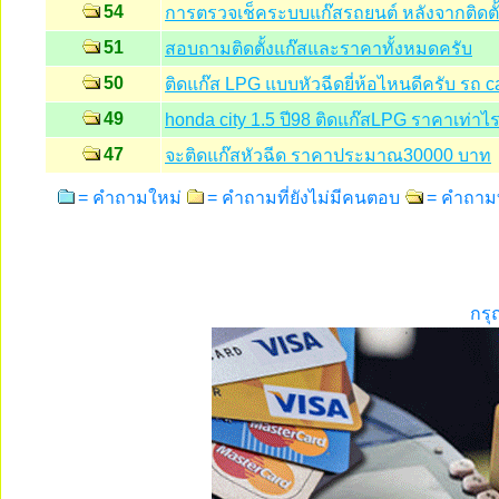
54
การตรวจเช็คระบบแก๊สรถยนต์ หลังจากติดตั้ง
51
สอบถามติดตั้งแก๊สและราคาทั้งหมดครับ
50
ติดแก๊ส LPG แบบหัวฉีดยี่ห้อไหนดีครับ รถ ca
49
honda city 1.5 ปี98 ติดแก๊สLPG ราคาเท่าไ
47
จะติดแก๊สหัวฉีด ราคาประมาณ30000 บาท
= คำถามใหม่
= คำถามที่ยังไม่มีคนตอบ
= คำถามท
กรุ