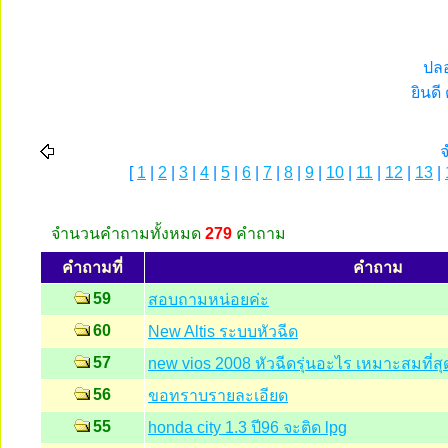
ปลอ
ยินดี
[
1
|
2
|
3
|
4
|
5
|
6
|
7
|
8
|
9
|
10
|
11
|
12
|
13
|
จํานวนคำถามทั้งหมด
279
คำถาม
คำถามที่
คำถาม
59
สอบถามหน่อยค่ะ
60
New Altis ระบบหัวฉีด
57
new vios 2008 หัวฉีดรุ่นอะไร เหมาะสมที่สุ
56
ขอทราบรายละเอียด
55
honda city 1.3 ปี96 จะติด lpg